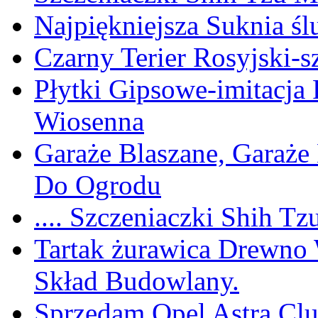
Najpiękniejsza Suknia śl
Czarny Terier Rosyjski-s
Płytki Gipsowe-imitacja
Wiosenna
Garaże Blaszane, Garaże
Do Ogrodu
.... Szczeniaczki Shih Tz
Tartak żurawica Drewno 
Skład Budowlany.
Sprzedam Opel Astra Cl