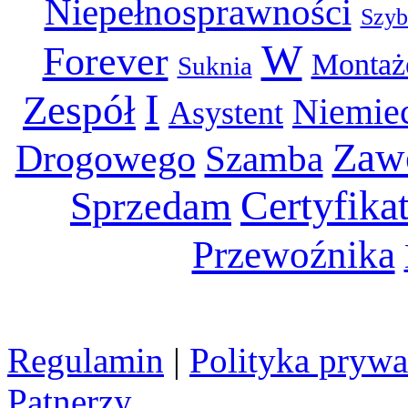
Niepełnosprawności
Szyb
W
Forever
Monta
Suknia
I
Zespół
Niemie
Asystent
Zaw
Drogowego
Szamba
Certyfika
Sprzedam
Przewoźnika
Regulamin
|
Polityka prywa
Patnerzy