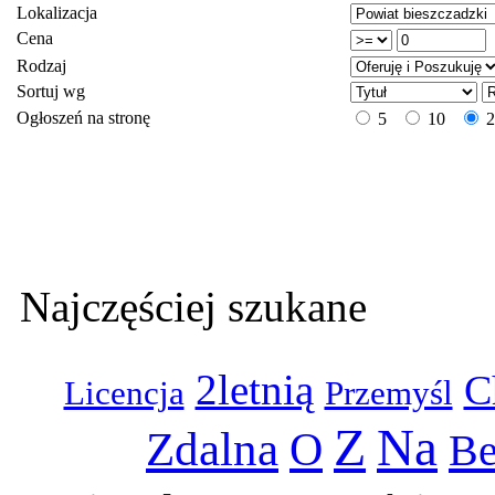
Lokalizacja
Cena
Rodzaj
Sortuj wg
Ogłoszeń na stronę
5
10
Najczęściej szukane
2letnią
C
Licencja
Przemyśl
Z
Na
Zdalna
O
Be