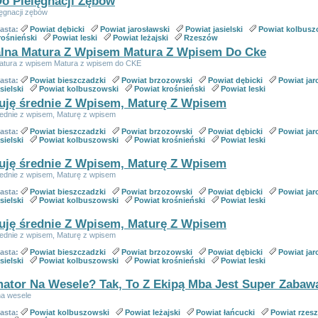
Do Pielęgnacji Zębów
lęgnacji zębów
iasta:
Powiat dębicki
Powiat jarosławski
Powiat jasielski
Powiat kolbusz
rośnieński
Powiat leski
Powiat leżajski
Rzeszów
lna Matura Z Wpisem Matura Z Wpisem Do Cke
atura z wpisem Matura z wpisem do CKE
iasta:
Powiat bieszczadzki
Powiat brzozowski
Powiat dębicki
Powiat jar
sielski
Powiat kolbuszowski
Powiat krośnieński
Powiat leski
uję średnie Z Wpisem, Maturę Z Wpisem
rednie z wpisem, Maturę z wpisem
iasta:
Powiat bieszczadzki
Powiat brzozowski
Powiat dębicki
Powiat jar
sielski
Powiat kolbuszowski
Powiat krośnieński
Powiat leski
uję średnie Z Wpisem, Maturę Z Wpisem
rednie z wpisem, Maturę z wpisem
iasta:
Powiat bieszczadzki
Powiat brzozowski
Powiat dębicki
Powiat jar
sielski
Powiat kolbuszowski
Powiat krośnieński
Powiat leski
uję średnie Z Wpisem, Maturę Z Wpisem
rednie z wpisem, Maturę z wpisem
iasta:
Powiat bieszczadzki
Powiat brzozowski
Powiat dębicki
Powiat jar
sielski
Powiat kolbuszowski
Powiat krośnieński
Powiat leski
ator Na Wesele? Tak, To Z Ekipą Mba Jest Super Zabaw
na wesele
iasta:
Powiat kolbuszowski
Powiat leżajski
Powiat łańcucki
Powiat rzes