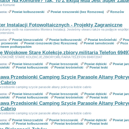
ator Na Komunie? Tak, To Z Ekipą Mba Jest Super Zaba
na Komunie
iasta:
Powiat kolbuszowski
Powiat rzeszowski (bez Rzeszowa)
Rzeszów
er Instalacji Fotowoltaicznych - Projekty Zagraniczne
zukamy osób na stanowisko Montera Instalacji. Jesteśmy otwarci także na podjęcie współpr
nterskimi.
iasta:
Powiat bieszczadzki
Powiat kolbuszowski
Powiat krośnieński
Pow
 przeworski
Powiat rzeszowski (bez Rzeszowa)
Powiat tarnobrzeski
Poza
ztwem podkarpackim
ę Wojskowe Stare Kolekcje,zbiory,militaria Telefon 6949
JSKOWE STARE KOLEKCJE,ZBIORY,MILITARIA TELEFON 694972047
iasta:
Powiat bieszczadzki
Powiat brzozowski
Powiat dębicki
Powiat jar
sielski
Powiat kolbuszowski
Powiat krośnieński
Powiat leski
awa Przedsionki Camping Szycie Parasole Altany Pokry
 Cabrio
zedsionki camping szycie parasole altany pokrycia łodzie cabrio
iasta:
Powiat bieszczadzki
Powiat brzozowski
Powiat dębicki
Powiat jar
sielski
Powiat kolbuszowski
Powiat krośnieński
Powiat leski
awa Przedsionki Camping Szycie Parasole Altany Pokry
 Cabrio
zedsionki camping szycie parasole altany pokrycia łodzie cabrio
iasta:
Powiat bieszczadzki
Powiat brzozowski
Powiat dębicki
Powiat jar
sielski
Powiat kolbuszowski
Powiat krośnieński
Powiat leski