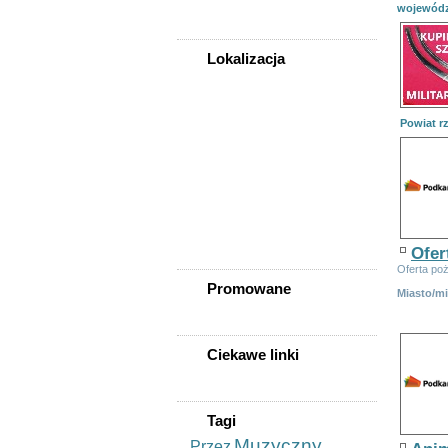
wojewód
Zwierzęta
Lokalizacja
WSZYSTKIE LOKALIZACJE
Powiat r
Powiat kolbuszowski
Kolbuszowa
Cmolas
Dzikowiec
Majdan Królewski
Niwiska
Raniżów
Ofer
Oferta poż
Promowane
Miasto/m
Ciekawe linki
Tagi
Muzyczny
Przez