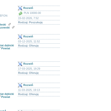
Rozwiń
PLN 10000.00
LEFON
15-02-2026, 7:52
Rodzaj: Poszukuję
leski
szowski
Rozwiń
03-12-2025, 11:52
iat dębicki
Rodzaj: Oferuję
Powiat
Rozwiń
17-03-2025, 19:29
Rodzaj: Oferuję
Rozwiń
11-03-2025, 19:13
iat dębicki
Rodzaj: Oferuję
Powiat