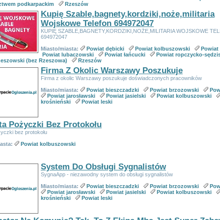
ztwem podkarpackim
Rzeszów
Kupię Szable,bagnety,kordziki,noże,militaria
Wojskowe Telefon 694972047
KUPIĘ SZABLE,BAGNETY,KORDZIKI,NOŻE,MILITARIA WOJSKOWE TE
694972047
Miasto/miasta:
Powiat dębicki
Powiat kolbuszowski
Powiat 
Powiat lubaczowski
Powiat łańcucki
Powiat ropczycko-sędzi
zeszowski (bez Rzeszowa)
Rzeszów
Firma Z Okolic Warszawy Poszukuje
Firma z okolic Warszawy poszukuje doświadczonych pracowników
Miasto/miasta:
Powiat bieszczadzki
Powiat brzozowski
Pow
Powiat jarosławski
Powiat jasielski
Powiat kolbuszowski
krośnieński
Powiat leski
ta Pożyczki Bez Protokołu
yczki bez protokołu
iasta:
Powiat kolbuszowski
System Do Obsługi Sygnalistów
SygnaApp - niezawodny system do obsługi sygnalistów
Miasto/miasta:
Powiat bieszczadzki
Powiat brzozowski
Pow
Powiat jarosławski
Powiat jasielski
Powiat kolbuszowski
krośnieński
Powiat leski