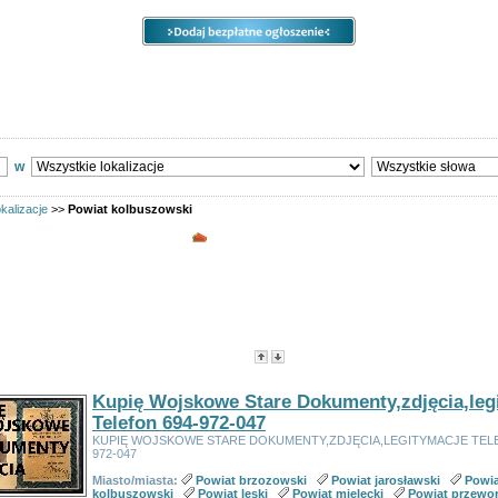
e
Ogłoszenia
Opcje
Panel
ody
Społeczność
Sprzedam, kupię
Usługi
Zwierzęta
w
kalizacje
>>
Powiat kolbuszowski
Wszystkie kategorie - Powiat kolbus
sorowane
 kategorii:
113
Strony:
1
2
3
4
5
6
>
:
Tytuł
- Data utworzenia -
Popularność
-
Cena
Kupię Wojskowe Stare Dokumenty,zdjęcia,leg
Telefon 694-972-047
KUPIĘ WOJSKOWE STARE DOKUMENTY,ZDJĘCIA,LEGITYMACJE TELE
972-047
Miasto/miasta:
Powiat brzozowski
Powiat jarosławski
Powia
kolbuszowski
Powiat leski
Powiat mielecki
Powiat przewor