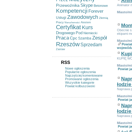
Anim
Skype
Przewoźnika
Animator 
Betonowe
Kompetencji
Forever
Miasto/m
Zawodowych
Usługi
2letnią
Pracy
Atestem
Nieruchomości
Mont
Certyfikat
Kurs
Obecnie s
Drogowego
Pod
Niemiecki
ekipami mo
Praca
Zespół
Cpc
Szamba
Miasto/m
Rzeszów
Sprzedam
Powiat
wojewód
Zastaw
Kupi
KUPIĘ WO
RSS
Miasto/m
Nowe ogłoszenia
Powiat ja
Popularne ogłoszenia
Najczęściej komentowane
Napr
Promowane ogłoszenia
Wszystkie kategorie
łodzie
Powiat kolbuszowski
Naprawa pr
Miasto/m
Powiat ja
Napr
łodzie
Naprawa pr
Miasto/m
Powiat ja