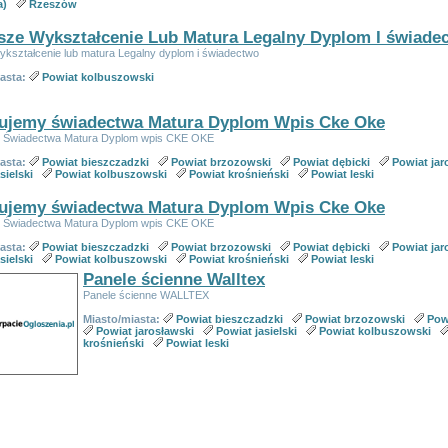
a)
Rzeszów
ze Wykształcenie Lub Matura Legalny Dyplom I świade
kształcenie lub matura Legalny dyplom i świadectwo
iasta:
Powiat kolbuszowski
ujemy świadectwa Matura Dyplom Wpis Cke Oke
 Świadectwa Matura Dyplom wpis CKE OKE
iasta:
Powiat bieszczadzki
Powiat brzozowski
Powiat dębicki
Powiat jar
sielski
Powiat kolbuszowski
Powiat krośnieński
Powiat leski
ujemy świadectwa Matura Dyplom Wpis Cke Oke
 Świadectwa Matura Dyplom wpis CKE OKE
iasta:
Powiat bieszczadzki
Powiat brzozowski
Powiat dębicki
Powiat jar
sielski
Powiat kolbuszowski
Powiat krośnieński
Powiat leski
Panele ścienne Walltex
Panele ścienne WALLTEX
Miasto/miasta:
Powiat bieszczadzki
Powiat brzozowski
Pow
Powiat jarosławski
Powiat jasielski
Powiat kolbuszowski
krośnieński
Powiat leski
sorowane
 kategorii:
113
Strony:
1
2
3
4
5
6
>