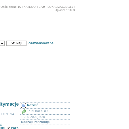
Osób online:
16
| KATEGORIE:
69
| LOKALIZACJE:
168
|
Ogłoszeń:
1889
O stronie
Zaawansowane
zowski
itymacje
Rozwiń
PLN 10000.00
FON 694-
16-05-2026, 9:30
Rodzaj: Poszukuję
t
ski
Poza