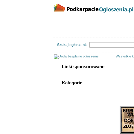
Kategorie
Lokalizacj
Nieruchomości
Praca
Samoch
Szukaj ogłoszenia
Wszystkie lo
Linki sponsorowane
Linki spon
Kategorie
Ogłoszeń w
WSZYSTKIE KATEGORIE
Sortuj wg
Nieruchomości
Praca
Samochody
Społeczność
Sprzedam, kupię
Usługi