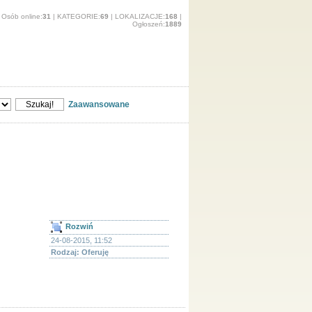
Osób online:
31
| KATEGORIE:
69
| LOKALIZACJE:
168
|
Ogłoszeń:
1889
O stronie
Zaawansowane
łoszenia
Rozwiń
24-08-2015, 11:52
Rodzaj: Oferuję