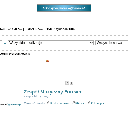
e
Ogłoszenia
Opcje
Panel
 KATEGORIE:
69
| LOKALIZACJE:
168
| Ogłoszeń:
1889
w
yniki wyszukiwania
Wyniki wyszukiwania "Muzyczny" - og
ych ogłoszeń:
1
:
Tytuł
-
Data utworzenia
-
Popularność
-
Cena
Zespół
Muzyczny
Forever
Zespół
Muzyczny
Miasto/miasta:
Kolbuszowa
Mielec
Oleszyce