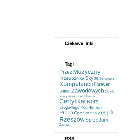
Kombi 2001 Rok
Kowal Sędziszów Małopolski
Kowalstwo Artystyczne
Ropczyce
Leczenie Pijawkami
Lekarskimi - Hirudoterapia
(pijawka Lekarska)
Ciekawe linki
Tagi
Muzyczny
Przez
Skype
Przewoźnika
Betonowe
Kompetencji
Forever
Zawodowych
Usługi
2letnią
Pracy
Atestem
Nieruchomości
Certyfikat
Kurs
Drogowego
Pod
Niemiecki
Praca
Zespół
Cpc
Szamba
Rzeszów
Sprzedam
Zastaw
RSS