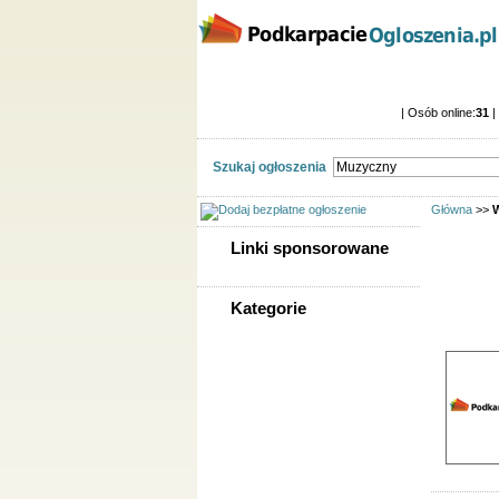
Kategorie
Lokalizacj
Ogłoszenia Podkarpacie
| Osób online:
31
|
Szukaj ogłoszenia
Główna
>>
W
Linki sponsorowane
Znalezion
Kategorie
Sortuj wg
WSZYSTKIE KATEGORIE
Nieruchomości
Praca
Samochody
Społeczność
Sprzedam, kupię
Usługi