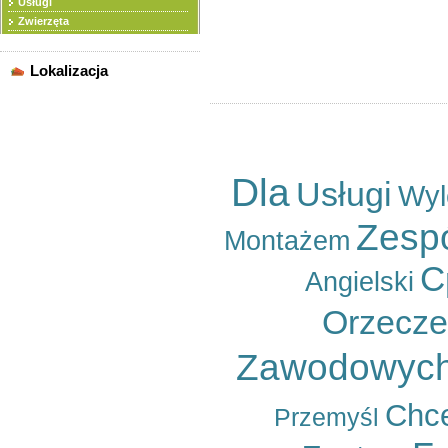
Usługi
Sortuj wg
Zwierzęta
Ogłoszeń na stronę
Lokalizacja
WSZYSTKIE LOKALIZACJE
Rzeszów
Powiat bieszczadzki
Powiat brzozowski
Dla
Usługi
Wyl
Powiat dębicki
Powiat jarosławski
Zesp
Powiat jasielski
Montażem
Powiat kolbuszowski
C
Powiat krośnieński
Angielski
Powiat leski
Powiat leżajski
Orzecz
Powiat lubaczowski
Powiat łańcucki
Zawodowyc
Powiat mielecki
Powiat niżański
Powiat przemyski
Chc
Przemyśl
Powiat przeworski
Powiat ropczycko-