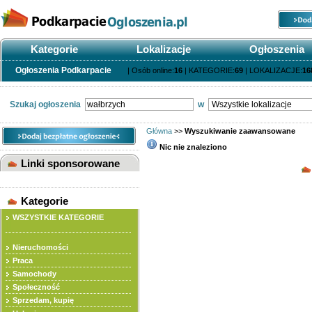
Kategorie
Lokalizacje
Ogłoszenia
Ogłoszenia Podkarpacie
| Osób online:
16
| KATEGORIE:
69
| LOKALIZACJE:
16
Szukaj ogłoszenia
w
Główna
>>
Wyszukiwanie zaawansowane
Nic nie znaleziono
Linki sponsorowane
Wyszukiwana fraza
Kategorie
WSZYSTKIE KATEGORIE
Rodzaj wyszukiwania
Nieruchomości
Kategoria
Praca
Samochody
Lokalizacja
Społeczność
Cena
Sprzedam, kupię
Rodzaj