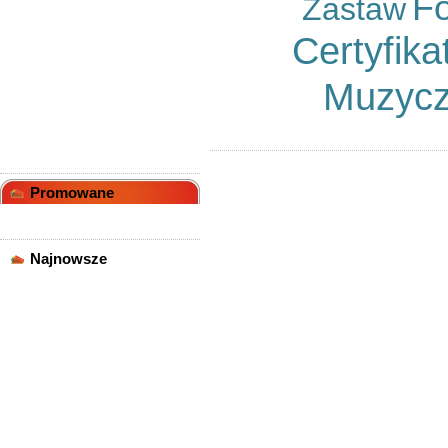
Fo
Zastaw
sędziszowski
Powiat rzeszowski (bez
Certyfika
Rzeszowa)
Powiat sanocki
Powiat stalowowolski
Muzyc
Powiat strzyżowski
Powiat tarnobrzeski
Poza województwem
podkarpackim
Promowane
Najnowsze
System Ogrodów
Wertykalnych
Etui I Pokrowce Do
Smartfonów Oraz Tabletów
Sklep Wielobranżowy Z
Możliwością Zarobku
Nie Patrz Na Metrykę!
Niemiecki Dla Dojrzałych
Przez Skype
Akcesoria Dla Dorosłych
Jesteś Zapracowany?