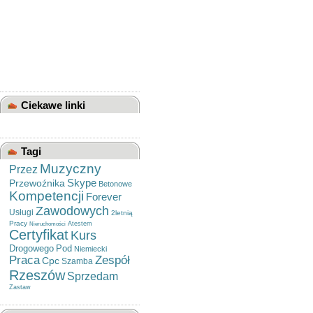
Sprzedam Opel Astra Club
Kombi 2001 Rok
Kowal Sędziszów Małopolski
Kowalstwo Artystyczne
Ropczyce
Leczenie Pijawkami
Lekarskimi - Hirudoterapia
(pijawka Lekarska)
Ciekawe linki
Tagi
Muzyczny
Przez
Skype
Przewoźnika
Betonowe
Kompetencji
Forever
Zawodowych
Usługi
2letnią
Pracy
Atestem
Nieruchomości
Certyfikat
Kurs
Drogowego
Pod
Niemiecki
Praca
Zespół
Cpc
Szamba
Rzeszów
Sprzedam
Zastaw