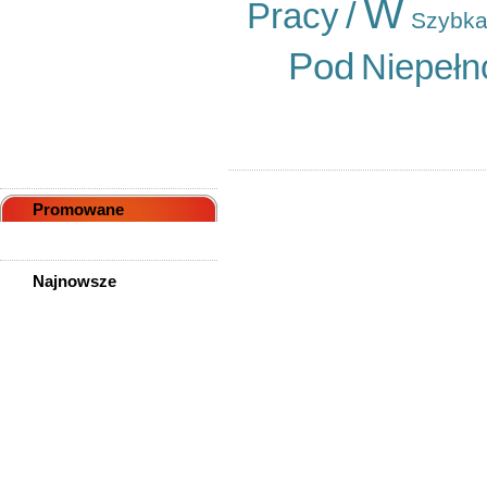
W
/
Pracy
sędziszowski
Szybk
Powiat rzeszowski (bez
Rzeszowa)
Pod
Niepełn
Powiat sanocki
Powiat stalowowolski
Powiat strzyżowski
Powiat tarnobrzeski
Poza województwem
podkarpackim
Promowane
Najnowsze
System Ogrodów
Wertykalnych
Etui I Pokrowce Do
Smartfonów Oraz Tabletów
Sklep Wielobranżowy Z
Możliwością Zarobku
Nie Patrz Na Metrykę!
Niemiecki Dla Dojrzałych
Przez Skype
Akcesoria Dla Dorosłych
Jesteś Zapracowany?