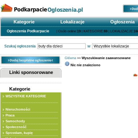
Kategorie
Lokalizacje
Ogłoszenia
Ogłoszenia Podkarpacie
| Osób online:
19
| KATEGORIE:
69
| LOKALIZACJE:
16
Szukaj ogłoszenia
w
Główna
>>
Wyszukiwanie zaawansowane
Nic nie znaleziono
Linki sponsorowane
Wyszukiwana fraza
Kategorie
WSZYSTKIE KATEGORIE
Rodzaj wyszukiwania
Nieruchomości
Kategoria
Praca
Samochody
Lokalizacja
Społeczność
Cena
Sprzedam, kupię
Rodzaj