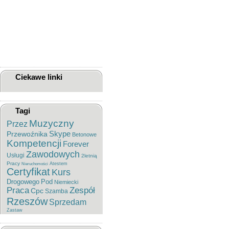
Sprzedam Opel Astra Club
Kombi 2001 Rok
Kowal Sędziszów Małopolski
Kowalstwo Artystyczne
Ropczyce
Leczenie Pijawkami
Lekarskimi - Hirudoterapia
(pijawka Lekarska)
Ciekawe linki
Tagi
Muzyczny
Przez
Skype
Przewoźnika
Betonowe
Kompetencji
Forever
Zawodowych
Usługi
2letnią
Pracy
Atestem
Nieruchomości
Certyfikat
Kurs
Drogowego
Pod
Niemiecki
Praca
Zespół
Cpc
Szamba
Rzeszów
Sprzedam
Zastaw