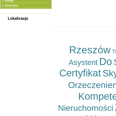
Usługi
Sortuj wg
Zwierzęta
Ogłoszeń na stronę
Lokalizacja
WSZYSTKIE LOKALIZACJE
Rzeszów
Powiat bieszczadzki
Powiat brzozowski
Rzeszów
T
Powiat dębicki
Powiat jarosławski
Do
Asystent
Powiat jasielski
Powiat kolbuszowski
Certyfikat
Sk
Powiat krośnieński
Powiat leski
Powiat leżajski
Orzeczenie
Powiat lubaczowski
Powiat łańcucki
Kompete
Powiat mielecki
Powiat niżański
Powiat przemyski
Nieruchomości
Powiat przeworski
Powiat ropczycko-