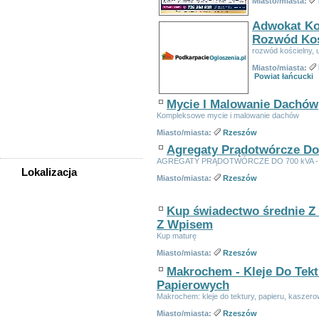
Miasto/miasta:
telekomunikacja
Kursy, szkolenia,
Adwokat Ko
korepetycje, tłumaczenia
Rozwód Koś
Pozostałe usługi
rozwód kościelny, 
Uroda/usługi kosmetyczne
Usługi prawne, finansowe,
Miasto/miasta:
księgowe
Powiat łańcucki
Usługi remontowo-
budowlane
Mycie I Malowanie Dachów
Wesele, ślub - usługi
Kompleksowe mycie i malowanie dachów
Współpraca
Miasto/miasta:
Rzeszów
Zespoły, muzycy
Agregaty Prądotwórcze Do
AGREGATY PRĄDOTWÓRCZE DO 700 kVA -
Lokalizacja
Miasto/miasta:
Rzeszów
WSZYSTKIE LOKALIZACJE
Kup świadectwo średnie Z
Rzeszów
Z Wpisem
Powiat bieszczadzki
Kup maturę
Powiat brzozowski
Miasto/miasta:
Rzeszów
Powiat dębicki
Makrochem - Kleje Do Tekt
Powiat jarosławski
Papierowych
Powiat jasielski
Makrochem: kleje do tektury, papieru, kaszer
Powiat kolbuszowski
Miasto/miasta:
Rzeszów
Powiat krośnieński