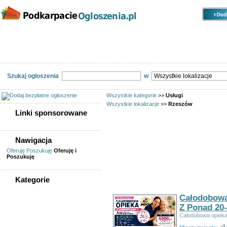
Kategorie
Lokalizacje
Ogłoszenia
Nieruchomości
Praca
Samochody
Społeczność
Szukaj ogłoszenia
w
Wszystkie kategorie
>>
Usługi
Wszystkie lokalizacje
>>
Rzeszów
Linki sponsorowane
Linki sponsorowane
Nawigacja
Oferuję
Poszukuję
Oferuję i
U
Poszukuję
Ogłoszeń w kategorii:
225
Kategorie
Sortuj wg:
Tytuł
- Data utworzenia -
Popularno
WSZYSTKIE KATEGORIE
Całodobowa
Z Ponad 20
Usługi
Całodobowa opieka 
Informatyka,