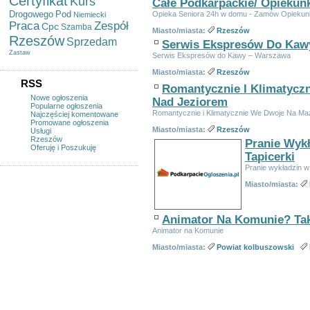
Certyfikat
Kurs
Całe Podkarpackie/ Opiekun
Drogowego
Pod
Opieka Seniora 24h w domu - Zamów Opiek
Niemiecki
Praca
Zespół
Cpc
Szamba
Miasto/miasta:
Rzeszów
Rzeszów
Sprzedam
Serwis Ekspresów Do Kaw
Zastaw
Serwis Ekspresów do Kawy – Warszawa
Miasto/miasta:
Rzeszów
RSS
Romantycznie I Klimatycz
Nowe ogłoszenia
Nad Jeziorem
Popularne ogłoszenia
Romantycznie i Klimatycznie We Dwoje Na Ma
Najczęściej komentowane
Promowane ogłoszenia
Miasto/miasta:
Rzeszów
Usługi
Rzeszów
Pranie Wyk
Oferuję i Poszukuję
Tapicerki
Pranie wykładzin w
Miasto/miasta:
Animator Na Komunie? Tak
Animator na Komunie
Miasto/miasta:
Powiat kolbuszowski
Linki sponsorowane
Ogłoszeń w kategorii:
225