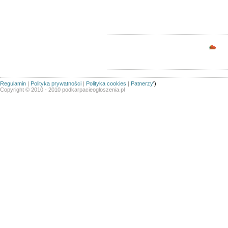
Sortuj wg:
Tytuł
- Data utworzenia -
Popularno
Opc
Regulamin
|
Polityka prywatności
|
Polityka cookies
|
Patnerzy
')
Copyright © 2010 - 2010 podkarpacieogloszenia.pl