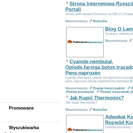
Strona Internetowa Rzesz
Powiat leski
Portali
Powiat leżajski
Strona internetowa Rzeszów od 590 zł | Dodawa
Powiat lubaczowski
Powiat łańcucki
Miasto/miasta:
Rzeszów
Powiat mielecki
Blog O Lamp
Powiat niżański
Szukasz ciekawych
Powiat przemyski
Miasto/miasta:
Powiat przeworski
Powiat ropczycko-
sędziszowski
Powiat rzeszowski (bez
Cyanide,nembutal,
Rzeszowa)
Opiods,farxiga,botox,traza
Powiat sanocki
Pens,naproxen
Powiat stalowowolski
cyanide,Nembutal, opiods,farxiga,botox,traza
Powiat strzyżowski
pens,naproxen,otezla,mephedrone,tramadol,Bis
Powiat tarnobrzeski
Miasto/miasta:
Powiat bieszczadzki
P
Poza województwem
Powiat przemyski
Powiat rzeszowski (
podkarpackim
Jak Kupić Thermomix?
Jak kupić thermomix?
Promowane
Miasto/miasta:
Rzeszów
Adwokat Ko
Rozwód Koś
Wyszukiwarka
rozwód kościelny, 