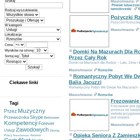
Szukaj
Miasto/miasta:
Powiat lubaczow
tarnobrzeski
Rodzaj wyszukiwania
Pożyczki R
Pożyczki Rzeszów
W kategorii
Miasto/miasta:
Lokalizacja
Cena
Wyników na stronę
Domki Na Mazurach Dla Ro
Sortuj wg
Przez Cały Rok
Domki na Mazurach dla Rodzin – Lato, Zima 
Miasto/miasta:
Rzeszów
Romantyczny Pobyt We Dwo
Balia Jacuzzi
Ciekawe linki
Romantyczny Pobyt We Dwoje Na Mazurach - T
Miasto/miasta:
Rzeszów
Frezowanie
Tagi
Frezowanie pod og
Muzyczny
prostsza niż kiedy
Przez
metoda przygotowan
Skype
Przewoźnika
pod stopami.
Betonowe
Kompetencji
Forever
Miasto/miasta:
Zawodowych
Usługi
2letnią
Opieka Seniora Z Zamiesz
Pracy
Atestem
Nieruchomości