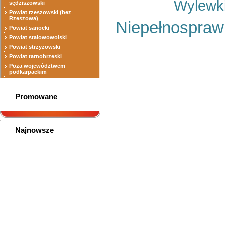
Wylewk
sędziszowski
Powiat rzeszowski (bez
Rzeszowa)
Niepełnospraw
Powiat sanocki
Powiat stalowowolski
Powiat strzyżowski
Powiat tarnobrzeski
Poza województwem
podkarpackim
Promowane
Najnowsze
System Ogrodów
Wertykalnych
Etui I Pokrowce Do
Smartfonów Oraz Tabletów
Sklep Wielobranżowy Z
Możliwością Zarobku
Nie Patrz Na Metrykę!
Niemiecki Dla Dojrzałych
Przez Skype
Akcesoria Dla Dorosłych
Jesteś Zapracowany?