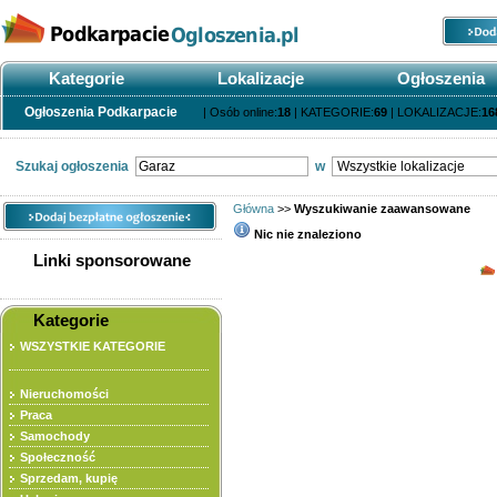
Kategorie
Lokalizacje
Ogłoszenia
Ogłoszenia Podkarpacie
| Osób online:
18
| KATEGORIE:
69
| LOKALIZACJE:
16
Szukaj ogłoszenia
w
Główna
>>
Wyszukiwanie zaawansowane
Nic nie znaleziono
Linki sponsorowane
Wyszukiwana fraza
Kategorie
WSZYSTKIE KATEGORIE
Rodzaj wyszukiwania
Nieruchomości
Kategoria
Praca
Samochody
Lokalizacja
Społeczność
Cena
Sprzedam, kupię
Rodzaj