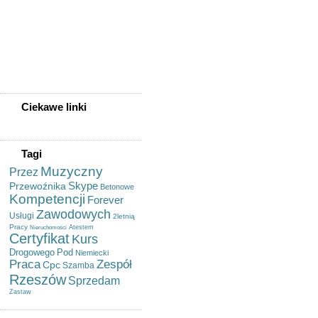
Sprzedam Opel Astra Club
Kombi 2001 Rok
Kowal Sędziszów Małopolski
Kowalstwo Artystyczne
Ropczyce
Leczenie Pijawkami
Lekarskimi - Hirudoterapia
(pijawka Lekarska)
Ciekawe linki
Tagi
Muzyczny
Przez
Skype
Przewoźnika
Betonowe
Kompetencji
Forever
Zawodowych
Usługi
2letnią
Pracy
Atestem
Nieruchomości
Certyfikat
Kurs
Drogowego
Pod
Niemiecki
Praca
Zespół
Cpc
Szamba
Rzeszów
Sprzedam
Zastaw