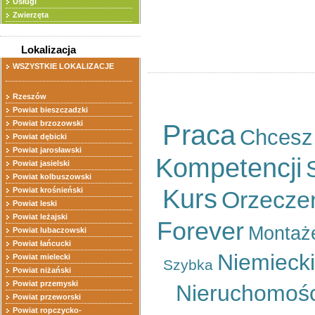
Usługi
Sortuj wg
Zwierzęta
Ogłoszeń na stronę
Lokalizacja
WSZYSTKIE LOKALIZACJE
Rzeszów
Powiat bieszczadzki
Powiat brzozowski
Praca
Chcesz
Powiat dębicki
Powiat jarosławski
Kompetencji
Powiat jasielski
Powiat kolbuszowski
Kurs
Powiat krośnieński
Orzecze
Powiat leski
Powiat leżajski
Forever
Montaż
Powiat lubaczowski
Powiat łańcucki
Niemiecki
Powiat mielecki
Szybka
Powiat niżański
Powiat przemyski
Nieruchomośc
Powiat przeworski
Powiat ropczycko-